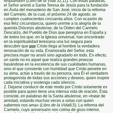
resplandor» (
Libro de
la Vida
32,11). Con estas palabras,
el Señor animó a Santa Teresa de Jesús para la fundación
en Ávila del monasterio de San José, inicio de la reforma
del Carmelo, de la cual, el próximo 24 de agosto, se
cumplen cuatrocientos cincuenta años. Con ocasión de
esa feliz circunstancia, quiero unirme a la alegría de la
querida Diócesis abulense, de
la Orden
del Carmelo
Descalzo, del Pueblo de Dios que peregrina en España y
de todos los que, en
la Iglesia
universal, han encontrado
en la espiritualidad teresiana una luz segura para
descubrir que
por
Cristo llega al hombre la verdadera
renovación de su vida. Enamorada del Señor, esta
preclara mujer no ansió sino agradarlo en todo. En efecto,
un santo no es aquel que realiza grandes proezas
basándose en la excelencia de sus cualidades humanas,
sino el que consiente con humildad que Cristo penetre en
su alma, actúe a través de su persona, sea Él el verdadero
protagonista de todas sus acciones y deseos, quien inspire
cada iniciativa y sostenga cada silencio.
2. Dejarse conducir de este modo por Cristo solamente es
posible para quien tiene una intensa vida de oración. Ésta
consiste, en palabras de
la Santa
abulense, en «tratar de
amistad, estando muchas veces a solas con quien
sabemos nos ama» (
Libro de
la Vida
8,5). La reforma del
Carmelo, cuyo aniversario nos colma de gozo interior,