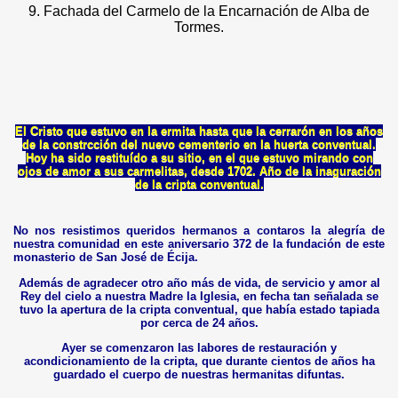
9. Fachada del Carmelo de la Encarnación de Alba de
Tormes.
El Cristo que estuvo en la ermita hasta que la cerrarón en los años
de la constrcción del nuevo cementerio en la huerta conventual.
Hoy ha sido restituído a su sitio, en el que estuvo mirando con
ojos de amor a sus carmelitas, desde 1702. Año de la inaguración
de la cripta conventual.
No nos resistimos queridos hermanos a contaros la alegría de
nuestra comunidad en este aniversario 372 de la fundación de este
monasterio de San José de Écija.
Además de agradecer otro año más de vida, de servicio y amor al
Rey del cielo a nuestra Madre la Iglesia, en fecha tan señalada se
tuvo la apertura de la cripta conventual, que había estado tapiada
por cerca de 24 años.
Ayer se comenzaron las labores de restauración y
acondicionamiento de la cripta, que durante cientos de años ha
guardado el cuerpo de nuestras hermanitas difuntas.