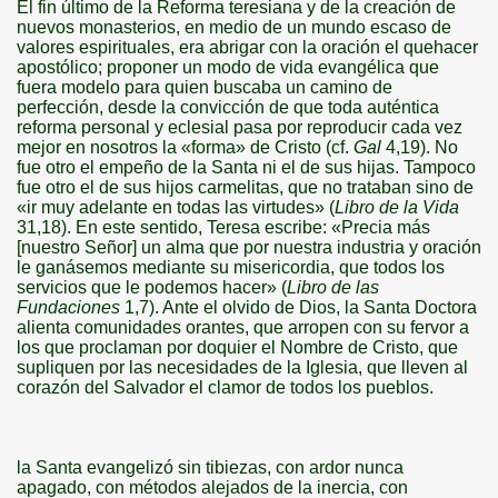
El fin último de
la Reforma
teresiana y de la creación de
nuevos monasterios, en medio de un mundo escaso de
valores espirituales, era abrigar con la oración el quehacer
apostólico; proponer un modo de vida evangélica que
fuera modelo para quien buscaba un camino de
perfección, desde la convicción de que toda auténtica
reforma personal y eclesial pasa por reproducir cada vez
mejor en nosotros la «forma» de Cristo (cf.
Gal
4,19). No
fue otro el empeño de
la Santa
ni el de sus hijas. Tampoco
fue otro el de sus hijos carmelitas, que no trataban sino de
«ir muy adelante en todas las virtudes» (
Libro de
la Vida
31,18). En este sentido, Teresa escribe: «Precia más
[nuestro Señor] un alma que por nuestra industria y oración
le ganásemos mediante su misericordia, que todos los
servicios que le podemos hacer» (
Libro de las
Fundaciones
1,7). Ante el olvido de Dios,
la Santa Doctora
alienta comunidades orantes, que arropen con su fervor a
los que proclaman por doquier el Nombre de Cristo, que
supliquen por las necesidades de
la Iglesia
, que lleven al
corazón del Salvador el clamor de todos los pueblos.
la Santa
evangelizó sin tibiezas, con ardor nunca
apagado, con métodos alejados de la inercia, con