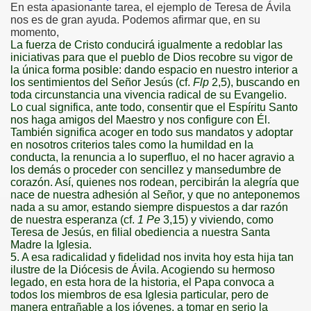
En esta apasionante tarea, el ejemplo de Teresa de Ávila
nos es de gran ayuda. Podemos afirmar que, en su
momento,
La fuerza de Cristo conducirá igualmente a redoblar las
iniciativas para que el pueblo de Dios recobre su vigor de
la única forma posible: dando espacio en nuestro interior a
los sentimientos del Señor Jesús (cf.
Flp
2,5), buscando en
toda circunstancia una vivencia radical de su Evangelio.
Lo cual significa, ante todo, consentir que el Espíritu Santo
nos haga amigos del Maestro y nos configure con Él.
También significa acoger en todo sus mandatos y adoptar
en nosotros criterios tales como la humildad en la
conducta, la renuncia a lo superfluo, el no hacer agravio a
los demás o proceder con sencillez y mansedumbre de
corazón. Así, quienes nos rodean, percibirán la alegría que
nace de nuestra adhesión al Señor, y que no anteponemos
nada a su amor, estando siempre dispuestos a dar razón
de nuestra esperanza (cf.
1 Pe
3,15) y viviendo, como
Teresa de Jesús, en filial obediencia a nuestra Santa
Madre
la Iglesia.
5. A
esa radicalidad y fidelidad nos invita hoy esta hija tan
ilustre de
la Diócesis
de Ávila. Acogiendo su hermoso
legado, en esta hora de la historia, el Papa convoca a
todos los miembros de esa Iglesia particular, pero de
manera entrañable a los jóvenes, a tomar en serio la