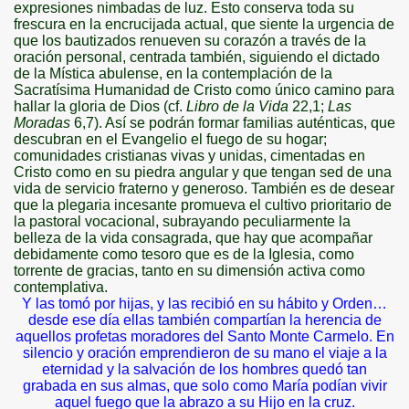
expresiones nimbadas de luz. Esto conserva toda su
frescura en la encrucijada actual, que siente la urgencia de
que los bautizados renueven su corazón a través de la
oración personal, centrada también, siguiendo el dictado
de
la Mística
abulense, en la contemplación de
la
Sacratísima Humanidad
de Cristo como único camino para
hallar la gloria de Dios (cf.
Libro de
la Vida
22,1;
Las
Moradas
6,7). Así se podrán formar familias auténticas, que
descubran en el Evangelio el fuego de su hogar;
comunidades cristianas vivas y unidas, cimentadas en
Cristo como en su piedra angular y que tengan sed de una
vida de servicio fraterno y generoso. También es de desear
que la plegaria incesante promueva el cultivo prioritario de
la pastoral vocacional, subrayando peculiarmente la
belleza de la vida consagrada, que hay que acompañar
debidamente como tesoro que es de
la Iglesia
, como
torrente de gracias, tanto en su dimensión activa como
contemplativa.
Y las tomó por hijas, y las recibió en su hábito y Orden…
desde ese día ellas también compartían la herencia de
aquellos profetas moradores del Santo Monte Carmelo. En
silencio y oración emprendieron de su mano el viaje a la
eternidad y la salvación de los hombres quedó tan
grabada en sus almas, que solo como María podían vivir
aquel fuego que la abrazo a su Hijo en la cruz.