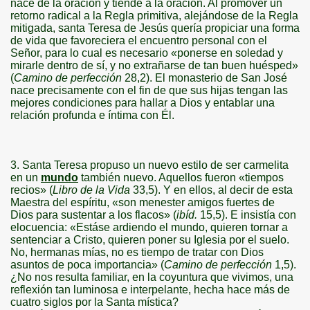
nace de la oración y tiende a la oración. Al promover un
retorno radical a
la Regla
primitiva, alejándose de
la Regla
mitigada, santa Teresa de Jesús quería propiciar una forma
de vida que favoreciera el encuentro personal con el
Señor, para lo cual es necesario «ponerse en soledad y
mirarle dentro de sí, y no extrañarse de tan buen huésped»
(
Camino de perfección
28,2). El monasterio de San José
nace precisamente con el fin de que sus hijas tengan las
mejores condiciones para hallar a Dios y entablar una
relación profunda e íntima con Él.
3. Santa Teresa propuso un nuevo estilo de ser carmelita
en un
mundo
también nuevo. Aquellos fueron «tiempos
recios» (
Libro de
la Vida
33,5). Y en ellos, al decir de esta
Maestra del espíritu, «son menester amigos fuertes de
Dios para sustentar a los flacos» (
ibíd.
15,5). E insistía con
elocuencia: «Estáse ardiendo el mundo, quieren tornar a
sentenciar a Cristo, quieren poner su Iglesia por el suelo.
No, hermanas mías, no es tiempo de tratar con Dios
asuntos de poca importancia» (
Camino de perfección
1,5).
¿No nos resulta familiar, en la coyuntura que vivimos, una
reflexión tan luminosa e interpelante, hecha hace más de
cuatro siglos por
la Santa
mística?