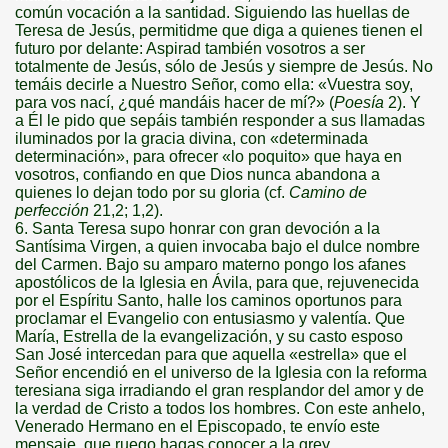
común vocación a la santidad. Siguiendo las huellas de
Teresa de Jesús, permitidme que diga a quienes tienen el
futuro por delante: Aspirad también vosotros a ser
totalmente de Jesús, sólo de Jesús y siempre de Jesús. No
temáis decirle a Nuestro Señor, como ella: «Vuestra soy,
para vos nací, ¿qué mandáis hacer de mí?» (
Poesía
2). Y
a Él le pido que sepáis también responder a sus llamadas
iluminados por la gracia divina, con «determinada
determinación», para ofrecer «lo poquito» que haya en
vosotros, confiando en que Dios nunca abandona a
quienes lo dejan todo por su gloria (cf.
Camino de
perfección
21,2; 1,2).
6. Santa Teresa supo honrar con gran devoción a
la
Santísima Virgen
, a quien invocaba bajo el dulce nombre
del Carmen. Bajo su amparo materno pongo los afanes
apostólicos de
la Iglesia
en Ávila, para que, rejuvenecida
por el Espíritu Santo, halle los caminos oportunos para
proclamar el Evangelio con entusiasmo y valentía. Que
María, Estrella de la evangelización, y su casto esposo
San José intercedan para que aquella «estrella» que el
Señor encendió en el universo de
la Iglesia
con la reforma
teresiana siga irradiando el gran resplandor del amor y de
la verdad de Cristo a todos los hombres. Con este anhelo,
Venerado Hermano en el Episcopado, te envío este
mensaje, que ruego hagas conocer a la grey