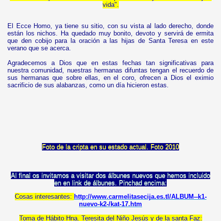
vida".
El Ecce Homo, ya tiene su sitio, con su vista al lado derecho, donde
están los nichos. Ha quedado muy bonito, devoto y servirá de ermita
que den cobijo para la oración a las hijas de Santa Teresa en este
verano que se acerca.
Agradecemos a Dios que en estas fechas tan significativas para
nuestra comunidad, nuestras hermanas difuntas tengan el recuerdo de
sus hermanas que sobre ellas, en el coro, ofrecen a Dios el eximio
sacrificio de sus alabanzas, como un día hicieron estas.
Foto de la cripta en su estado actual. Foto 2010
Al final os invitamos a visitar dos álbunes nuevos que hemos incluido
en en link de álbunes. Pinchad encima:
Cosas interesantes:
http://www.carmelitasecija.es.tl/ALBUM--k1-
nuevo-k2-/kat-17.htm
Toma de Hábito Hna. Teresita del Niño Jesús y de la santa Faz: