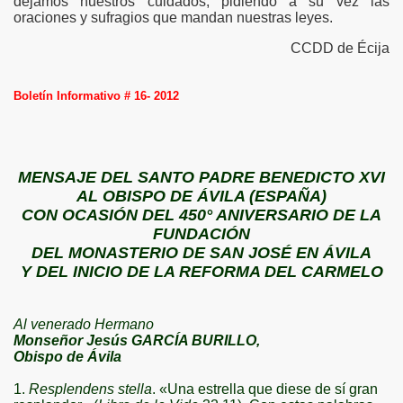
dejamos nuestros cuidados, pidiendo a su vez las
oraciones y sufragios que mandan nuestras leyes.
CCDD de Écija
Boletín Informativo # 16- 2012
MENSAJE DEL SANTO PADRE BENEDICTO XVI
AL OBISPO DE ÁVILA (ESPAÑA)
CON OCASIÓN DEL 450° ANIVERSARIO DE
LA
FUNDACIÓN
DEL
MONASTERIO DE SAN JOSÉ EN ÁVILA
Y DEL INICIO DE
LA REFORMA DEL
CARMELO
Al venerado H
ermano
Monseñor Jesús GARCÍA BURILLO,
Obispo de Ávila
1.
Resplendens stella
. «Una estrella que diese de sí gran