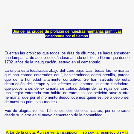
Una de las cruces de profsión de nuestras hermanas primitivas
deteriorada por el tiempo.
Cuentan las crónicas que todos los días de difuntos, se hacía encender
una lamparilla de aceite colocándose al lado del Ecce Homo que desde
1702 años de la inauguración, estuvo en el cementerio.
La cripta está localizada abajo del coro bajo. Casi todas las hermanas
que han estado enterradas aquí, han terminado como arenilla, parece
que de la humedad altamente corruptiva. Se han salvado de esta
destrucción del tiempo y los efectos del entorno, nuestra fundadora,
que pocos años de exhumarla se colocó debajo de las rejas del coro,
una seglar enterrada con hábito de carmelita por petición suya y otra
hermana, que por el momento desconocemos quien es, pero debió ser
de nuestras primitivas madres.
Fue de alegría ver los 18 nichos, dos de ellos vacíos, por enterrarse
desde su cierre en el nuevo cementerio de la comunidad.
Artar de la cripta. Aún se vé la inscripción: "Yo soy la resurrección y la