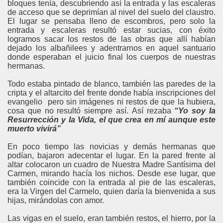
bloques tenía, descubriendo así la entrada y las escaleras
de acceso que se deprimían al nivel del suelo del claustro.
El lugar se pensaba lleno de escombros, pero solo la
entrada y escaleras resultó estar sucias, con éxito
logramos sacar los restos de las obras que allí habían
dejado los albañilees y adentrarnos en aquel santuario
donde esperaban el juicio final los cuerpos de nuestras
hermanas.
Todo estaba pintado de blanco, también las paredes de la
cripta y el altarcito del frente donde había inscripciones del
evangelio pero sin imágenes ni restos de que la hubiera,
cosa que no resultó siempre así. Así rezaba
“Yo soy la
Resurrección y la Vida, el que crea en mí aunque este
muerto vivirá”
En poco tiempo las novicias y demás hermanas que
podían, bajaron adecentar el lugar. En la pared frente al
altar colocaron un cuadro de Nuestra Madre Santísima del
Carmen, mirando hacía los nichos. Desde ese lugar, que
también coincide con la entrada al pie de las escaleras,
era la Virgen del Carmelo, quien daría la bienvenida a sus
hijas, mirándolas con amor.
Las vigas en el suelo, eran también restos, el hierro, por la