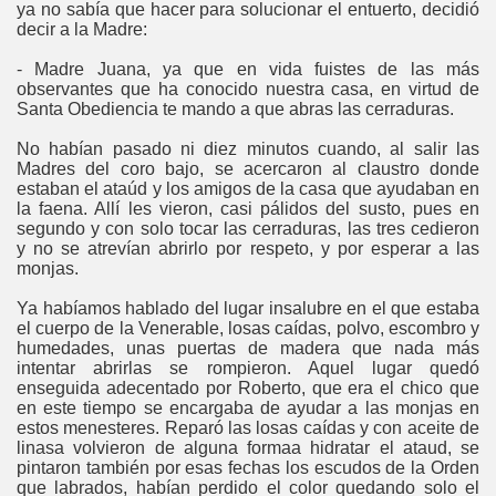
ya no sabía que hacer para solucionar el entuerto, decidió
decir a la Madre:
- Madre Juana, ya que en vida fuistes de las más
observantes que ha conocido nuestra casa, en virtud de
Santa Obediencia te mando a que abras las cerraduras.
No habían pasado ni diez minutos cuando, al salir las
Madres del coro bajo, se acercaron al claustro donde
estaban el ataúd y los amigos de la casa que ayudaban en
la faena. Allí les vieron, casi pálidos del susto, pues en
segundo y con solo tocar las cerraduras, las tres cedieron
y no se atrevían abrirlo por respeto, y por esperar a las
monjas.
Ya habíamos hablado del lugar insalubre en el que estaba
el cuerpo de la Venerable, losas caídas, polvo, escombro y
humedades, unas puertas de madera que nada más
intentar abrirlas se rompieron. Aquel lugar quedó
enseguida adecentado por Roberto, que era el chico que
en este tiempo se encargaba de ayudar a las monjas en
estos menesteres. Reparó las losas caídas y con aceite de
linasa volvieron de alguna formaa hidratar el ataud, se
pintaron también por esas fechas los escudos de la Orden
que labrados, habían perdido el color quedando solo el