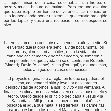
En aquel rincon de la casa, solo había mala hierba, el
pozo y mucha basura acumulada. Pero era una esquina
que daba respiro en tiempo de verano a las monjas, un
sitio idoneo donde poner una ermita, que estaría protegida
por las tapias, y quizá una recreación, como después se
hizo.
La ermita tardó en construirse al menos un año y medio. Si
es verdad que la obra era sencilla y de poca monta, los
obreros, al no ser ni albañiles, ni en la vida haber
trabajado con cemento y demás enceres, se tomaron su
tiempo, entre los que ayudaron se encontraban Roberto
(Madrid), David (Alicante), Nuno (Portugal) y algunos más,
todos amigos de la casa o conocidos.
El proyecto original era arreglar en lo que se pudiera el
techo, adesentar el sitio y levantar dos paredes
desprovistas de adornos, a ladrillo vivo y sin ventanas. Al
final se le colocaron dos ventanas en cruz, se puso suelo y
techo. Quedó desde el principio dedicada a Jesús y la
Samaritana. Allí junto aquel pozo donde antaño se
buscaba el agua que mata la sed terrena, las carmelitas
buscarían estarse a los pies del Maestro, aprendiendo de