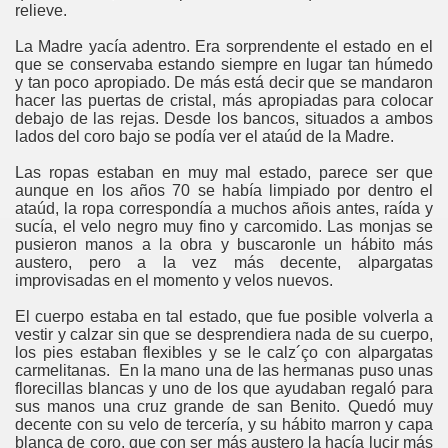
relieve.
La Madre yacía adentro. Era sorprendente el estado en el
que se conservaba estando siempre en lugar tan húmedo
y tan poco apropiado. De más está decir que se mandaron
hacer las puertas de cristal, más apropiadas para colocar
debajo de las rejas. Desde los bancos, situados a ambos
lados del coro bajo se podía ver el ataúd de la Madre.
Las ropas estaban en muy mal estado, parece ser que
aunque en los años 70 se había limpiado por dentro el
ataúd, la ropa correspondía a muchos añois antes, raída y
sucía, el velo negro muy fino y carcomido. Las monjas se
pusieron manos a la obra y buscaronle un hábito más
austero, pero a la vez más decente, alpargatas
improvisadas en el momento y velos nuevos.
El cuerpo estaba en tal estado, que fue posible volverla a
vestir y calzar sin que se desprendiera nada de su cuerpo,
los pies estaban flexibles y se le calz´ço con alpargatas
carmelitanas. En la mano una de las hermanas puso unas
florecillas blancas y uno de los que ayudaban regaló para
sus manos una cruz grande de san Benito. Quedó muy
decente con su velo de tercería, y su hábito marron y capa
blanca de coro, que con ser más austero la hacía lucir más