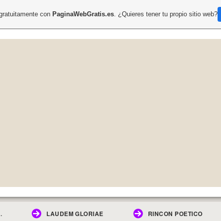
 gratuitamente con
PaginaWebGratis.es
. ¿Quieres tener tu propio sitio web?
.
LAUDEM GLORIAE
RINCON POETICO