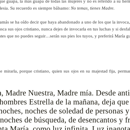
ue guapa, la más guapa de todas las mujeres y no es referido a su herm
Iglesia. Su recuerdo es siempre bálsamo:
No temas, tienes Madre.
jamás se ha oído decir que haya abandonado a uno de los que la invoca, e
sca sus ojos cristiano, nunca dejes de invocarla en tus luchas y si desfal
ntes que no puedes seguir…serán sus pies los tuyos, y preferirá María gu
de mirarla, porque cristiano, quien sus ojos en su majestad fija, perm
, Madre Nuestra, Madre mía. Desde anti
 hombres Estrella de la mañana, deja que 
noches, noches de soledad de personas 
 noches de búsqueda, de desencantos y fr
ta María, como luz infinita, Luz inagota