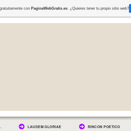
 gratuitamente con
PaginaWebGratis.es
. ¿Quieres tener tu propio sitio web?
.
LAUDEM GLORIAE
RINCON POETICO