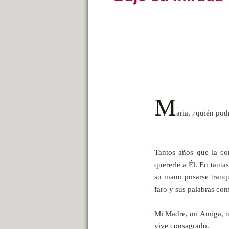
M
aría, ¿quién pod
Tantos años que la co
quererle a Él. En tant
su mano posarse tranqu
faro y sus palabras con
Mi Madre, mi Amiga, mi
vive consagrado.