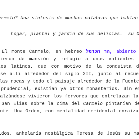
armelo? Una síntesis de muchas palabras que hablan
hogar, plantel y jardín de sus delicias… su O
: El monte Carmelo, en hebreo
הר הכרמל,
abierto
vieron de mansión y refugio a unos valientes 
les latinos, que con motivo de la conquista d
rse allí alrededor del siglo XII, junto al recu
las rocas y todo el paisaje alrededor de la Fuente
 prudencial, existían ya otros monasterios. Sin e
alzándose vivieron los fervores que entrelazan la
 San Elías sobre la cima del
Carmelo
pintarían de
nte. Una Orden, con mentalidad occidental enraiza
idos, anhelaría nostálgica Teresa de Jesús su m