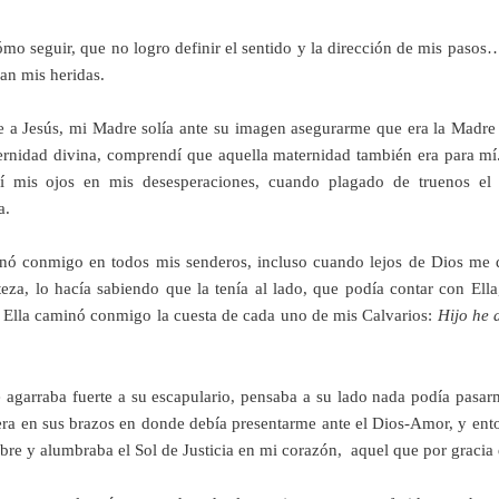
mo seguir, que no logro definir el sentido y la dirección de mis paso
an mis heridas.
e a Jesús, mi Madre solía ante su imagen asegurarme que era la Madre 
ernidad divina, comprendí que aquella maternidad también era para mí
lví mis ojos en mis desesperaciones, cuando plagado de truenos e
a.
ó conmigo en todos mis senderos, incluso cuando lejos de Dios me de
eza, lo hacía sabiendo que la tenía al lado, que podía contar con Ell
 Ella caminó conmigo la cuesta de cada uno de mis Calvarios:
Hijo he 
e agarraba fuerte a su escapulario, pensaba a su lado nada podía pasa
 era en sus brazos en donde debía presentarme ante el Dios-Amor, y en
re y alumbraba el Sol de Justicia en mi corazón, aquel que por gracia d