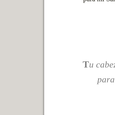
T
u cabe
para