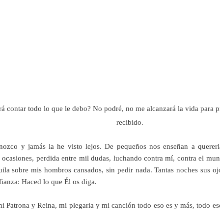
rá contar todo lo que le debo? No podré, no me alcanzará la vida para
recibido.
nozco y jamás la he visto lejos. De pequeños nos enseñan a querer
as ocasiones, perdida entre mil dudas, luchando contra mí, contra el m
ila sobre mis hombros cansados, sin pedir nada. Tantas noches sus ojo
fianza: Haced lo que Él os diga.
 Patrona y Reina, mi plegaria y mi canción todo eso es y más, todo e