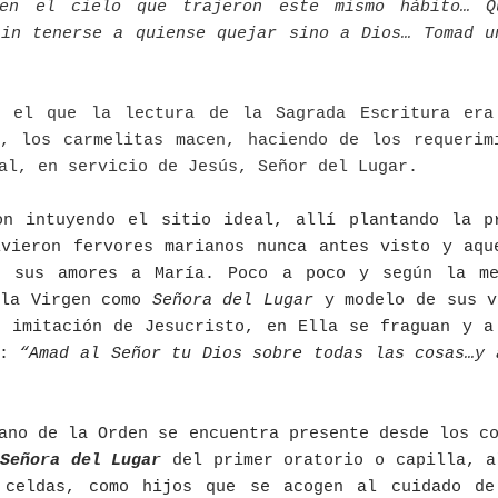
 en el cielo que trajeron este mismo hábito… 
sin tenerse a quiense quejar sino a Dios… Tomad u
 el que la lectura de la Sagrada Escritura era
a, los carmelitas macen, haciendo de los requerim
al, en servicio de Jesús, Señor del Lugar.
on intuyendo el sitio ideal, allí plantando la p
ivieron fervores marianos nunca antes visto y aqu
n sus amores a María. Poco a poco y según la me
 la Virgen como
Señora del Lugar
y modelo de sus v
n imitación de Jesucristo, en Ella se fraguan y a
o:
“Amad al Señor tu Dios sobre todas las cosas…y 
ano de la Orden se encuentra presente desde los c
a
Señora
del Lugar
del primer oratorio o capilla, a
 celdas, como hijos que se acogen al cuidado de