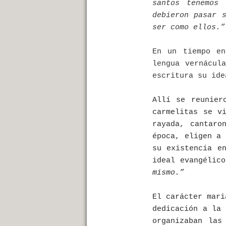
santos tenemos
debieron pasar 
ser como ellos.”
En un tiempo en
lengua vernácul
escritura su ide
Allí se reunier
carmelitas se v
rayada, cantaro
época, eligen a
su existencia e
ideal evangélic
mismo.”
El carácter mari
dedicación a l
organizaban las