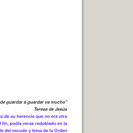
e de guardar a guardar va mucho"
Teresa de Jesús
os de su herencia que no era otra
 fin, podía verse redoblado en la
te del escudo y lema de la Orden