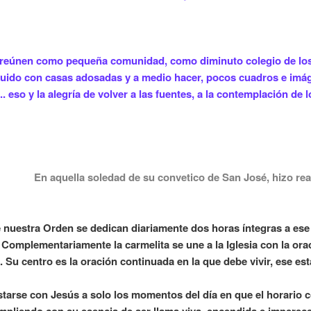
se reúnen como pequeña comunidad, como diminuto colegio de los
uido con casas adosadas y a medio hacer, pocos cuadros e imág
... eso y la alegría de volver a las fuentes, a la contemplación de 
En aquella soledad de su convetico de San José, hizo rea
 nuestra Orden se dedican diariamente dos horas íntegras a ese 
. Complementariamente la carmelita se une a la Iglesia con la orac
 Su centro es la oración continuada en la que debe vivir, ese es
 estarse con Jesús a solo los momentos del día en que el horario c
mpliendo con su esencia de ser llama viva, encendida e imperece