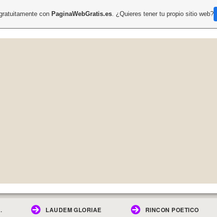
 gratuitamente con
PaginaWebGratis.es
. ¿Quieres tener tu propio sitio web?
.
LAUDEM GLORIAE
RINCON POETICO