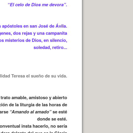
“El celo de Dios me devora”.
 apóstoles en san José de Ávila.
enes, dos rejas y una campanita
los misterios de Dios, en silencio,
soledad, retiro...
lidad Teresa el sueño de su vida.
trato amable, amistoso y abierto
ión de la liturgia de las horas de
tarse
“Amando al amado”
se esté
donde se esté.
onventual insta hacerlo, no sería
dera delante del que es la Gloria