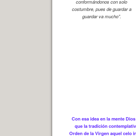
conformándonos con solo
costumbre, pues de guardar a
guardar va mucho”.
Con esa idea en la mente Dios 
que la tradición contemplativ
Orden de la Virgen aquel celo i